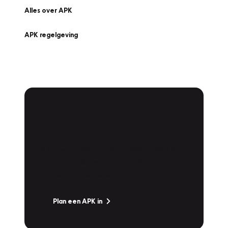
Alles over APK
APK regelgeving
APK Keuring bij
Vakgarage!
Is het weer tijd voor de jaarlijkse APK? Ga
snel naar Vakgarage bij u in de buurt, en ga
zonder zorgen de weg op!
Plan een APK in