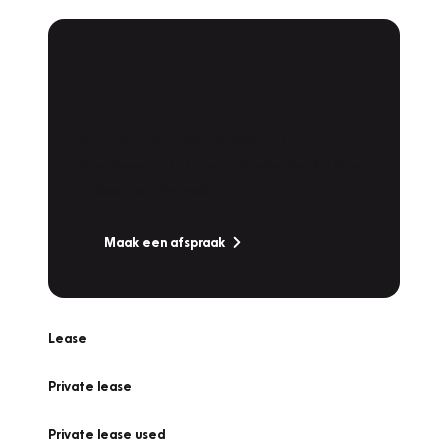
Plan een
Werkplaatsafspraak
Is uw auto toe aan Onderhoud,
Bandenwissel of een Vakantiecheck? Plan
online een afspraak!
Maak een afspraak
Lease
Private lease
Private lease used