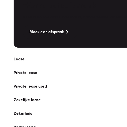
Werkplaatsafspraak
Is uw auto toe aan Onderhoud, Bandenwissel of een Va
Maak een afspraak
Lease
Private lease
Private lease used
Zakelijke lease
Zekerheid