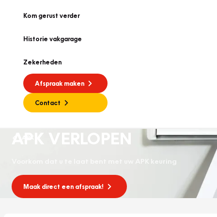
Kom gerust verder
Historie vakgarage
Zekerheden
Afspraak maken
Contact
APK VERLOPEN
APK
Voorkom dat u te laat bent met uw APK keuring
Maak direct een afspraak!