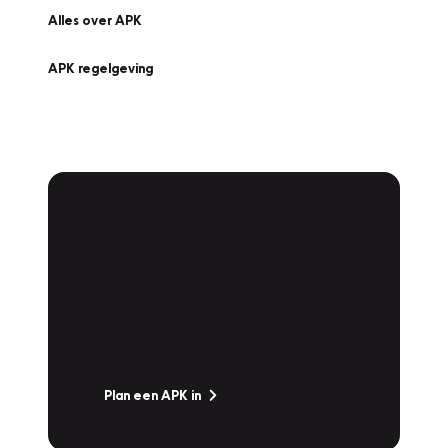
Alles over APK
APK regelgeving
APK Keuring bij
Vakgarage!
Is het weer tijd voor de jaarlijkse APK? Ga
snel naar Vakgarage bij u in de buurt, en ga
zonder zorgen de weg op!
Plan een APK in