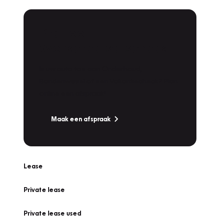
Plan een
Werkplaatsafspraak
Is uw auto toe aan Onderhoud,
Bandenwissel of een Vakantiecheck? Plan
online een afspraak!
Maak een afspraak
Lease
Private lease
Private lease used