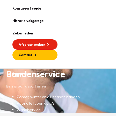
Kom gerust verder
Historie vakgarage
Zekerheden
Afspraak maken
Contact
Bandenservice
Homepage
Een groot assortiment
Zomer, winter en all-season banden
Voor alle typen auto's
Wisselservice