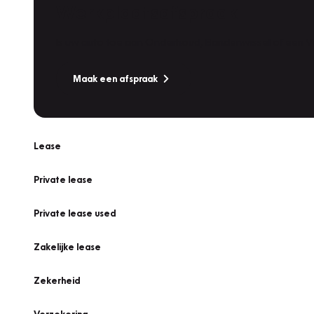
Werkplaatsafspraak
Is uw auto toe aan Onderhoud, Bandenwissel of een Va
Maak een afspraak
Lease
Private lease
Private lease used
Zakelijke lease
Zekerheid