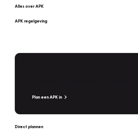
Alles over APK
APK regelgeving
APK Keuring bij Vakgarage!
Is het weer tijd voor de jaarlijkse APK? Ga snel naar V
Plan een APK in
Direct plannen