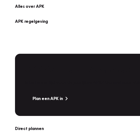
Alles over APK
APK regelgeving
APK Keuring bij Vakgarage!
Is het weer tijd voor de jaarlijkse APK? Ga snel naar V
Plan een APK in
Direct plannen