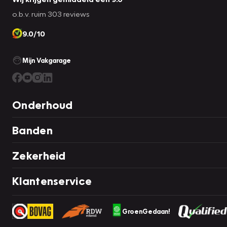
o.b.v. ruim 303 reviews
9.0/10
Mijn Vakgarage
Onderhoud
Banden
Zekerheid
Klantenservice
GroenGedaan!