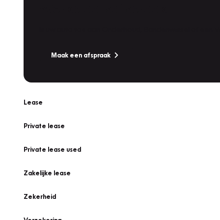
Werkplaatsafspraak
Is uw auto toe aan Onderhoud, Bandenwissel of een Va
Maak een afspraak
Lease
Private lease
Private lease used
Zakelijke lease
Zekerheid