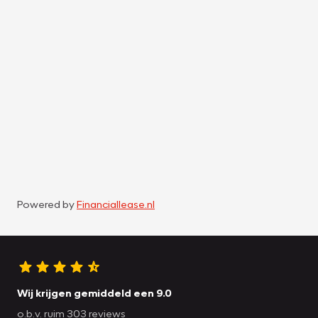
Powered by
Financiallease.nl
Wij krijgen gemiddeld een 9.0
o.b.v. ruim 303 reviews