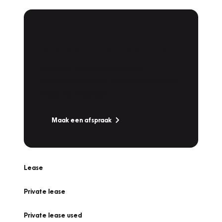
Plan een
Werkplaatsafspraak
Is uw auto toe aan Onderhoud,
Bandenwissel of een Vakantiecheck? Plan
online een afspraak!
Maak een afspraak
Lease
Private lease
Private lease used