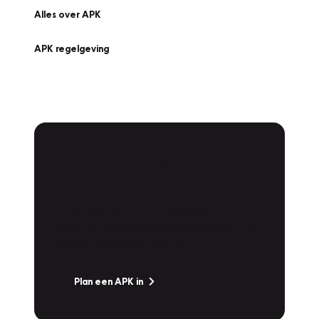
Alles over APK
APK regelgeving
APK Keuring bij
Vakgarage!
Is het weer tijd voor de jaarlijkse APK? Ga
snel naar Vakgarage bij u in de buurt, en ga
zonder zorgen de weg op!
Plan een APK in