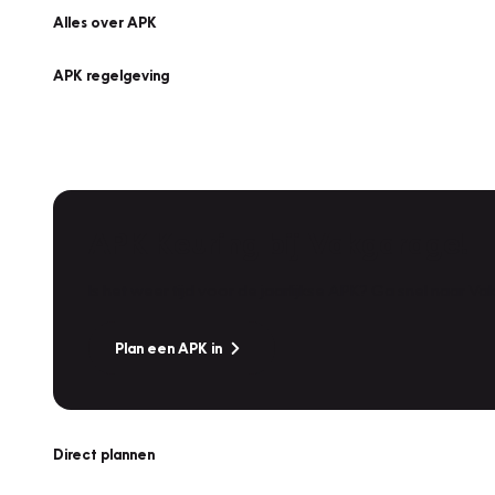
Alles over APK
APK regelgeving
APK Keuring bij Vakgarage!
Is het weer tijd voor de jaarlijkse APK? Ga snel naar V
Plan een APK in
Direct plannen