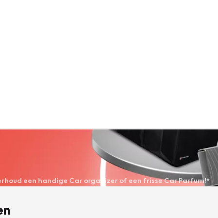
derhoud een handige Car organizer of een frisse Car Parfum!*
en