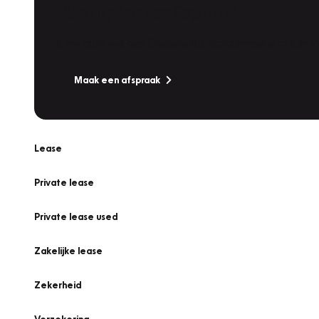
Werkplaatsafspraak
Is uw auto toe aan Onderhoud, Bandenwissel of een Va
Maak een afspraak
Lease
Private lease
Private lease used
Zakelijke lease
Zekerheid