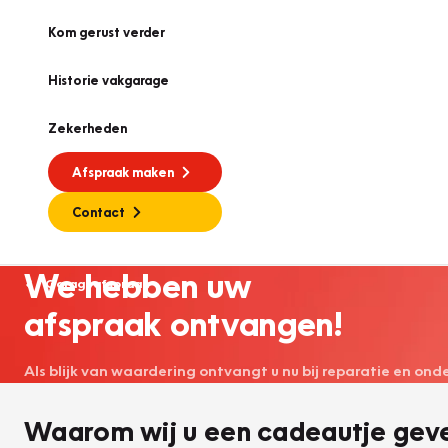
Kom gerust verder
Historie vakgarage
Zekerheden
Afspraak maken
Contact
We hebben uw
Garageafspraak
afspraak ontvangen!
Als blijk van waardering ontvangt u nu bij reparatie en on
Waarom wij u een cadeautje gev