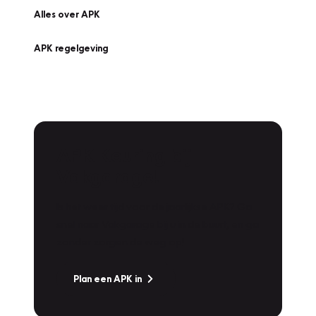
Alles over APK
APK regelgeving
APK Keuring bij
Vakgarage!
Is het weer tijd voor de jaarlijkse APK? Ga
snel naar Vakgarage bij u in de buurt, en ga
zonder zorgen de weg op!
Plan een APK in