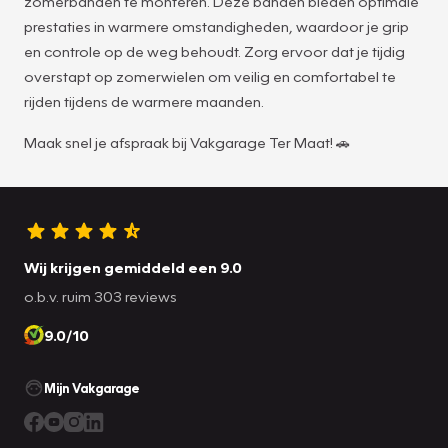
zomerbanden te monteren. Deze banden bieden optimale
prestaties in warmere omstandigheden, waardoor je grip
en controle op de weg behoudt. Zorg ervoor dat je tijdig
overstapt op zomerwielen om veilig en comfortabel te
rijden tijdens de warmere maanden.
Maak snel je afspraak bij Vakgarage Ter Maat! 🚗
Wij krijgen gemiddeld een 9.0
o.b.v. ruim 303 reviews
9.0/10
Mijn Vakgarage