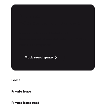
Plan een
Werkplaatsafspraak
Is uw auto toe aan Onderhoud,
Bandenwissel of een Vakantiecheck? Plan
online een afspraak!
Maak een afspraak
Lease
Private lease
Private lease used