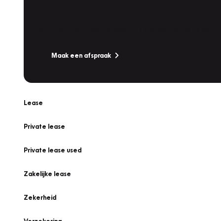
Werkplaatsafspraak
Is uw auto toe aan Onderhoud, Bandenwissel of een Va
Maak een afspraak
Lease
Private lease
Private lease used
Zakelijke lease
Zekerheid