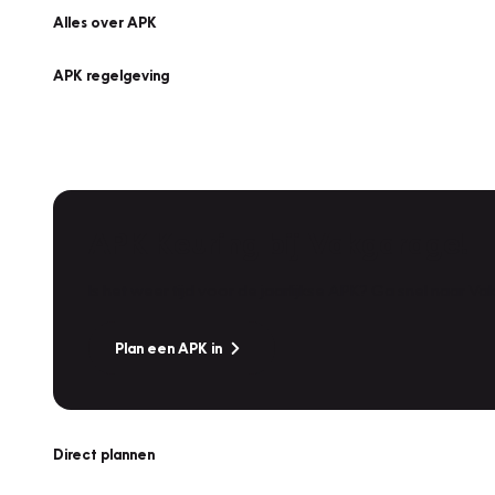
Alles over APK
APK regelgeving
APK Keuring bij Vakgarage!
Is het weer tijd voor de jaarlijkse APK? Ga snel naar V
Plan een APK in
Direct plannen