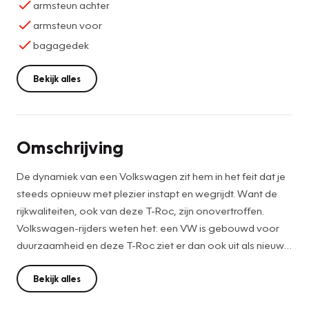
armsteun achter
armsteun voor
bagagedek
Bekijk alles
Omschrijving
De dynamiek van een Volkswagen zit hem in het feit dat je
steeds opnieuw met plezier instapt en wegrijdt. Want de
rijkwaliteiten, ook van deze T-Roc, zijn onovertroffen.
Volkswagen-rijders weten het: een VW is gebouwd voor
duurzaamheid en deze T-Roc ziet er dan ook uit als nieuw.
Met zijn benzinemotor en automatische transmissie is dit
een prima auto voor nog vele kilometers. Koude start? Niet
Bekijk alles
met de verwarmbare voorstoelen! Stevig ondersteund