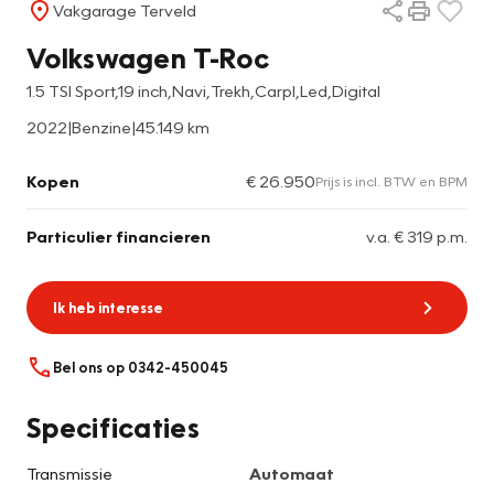
Vakgarage Terveld
Volkswagen T-Roc
1.5 TSI Sport,19 inch,Navi,Trekh,Carpl,Led,Digital
2022
|
Benzine
|
45.149 km
Kopen
€ 26.950
Prijs is incl. BTW en BPM
Particulier financieren
v.a. € 319 p.m.
Ik heb interesse
Bel ons op 0342-450045
Specificaties
Transmissie
Automaat