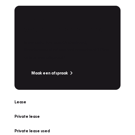
Plan een
Werkplaatsafspraak
Is uw auto toe aan Onderhoud,
Bandenwissel of een Vakantiecheck? Plan
online een afspraak!
Maak een afspraak
Lease
Private lease
Private lease used