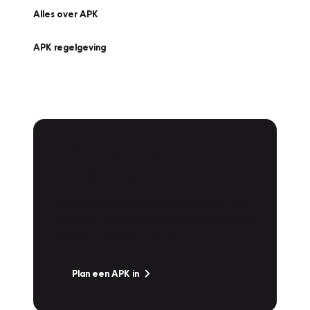
Alles over APK
APK regelgeving
APK Keuring bij
Vakgarage!
Is het weer tijd voor de jaarlijkse APK? Ga
snel naar Vakgarage bij u in de buurt, en ga
zonder zorgen de weg op!
Plan een APK in