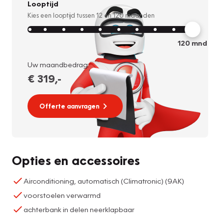
Looptijd
Kies een looptijd tussen
12
en
120
maanden
120
mnd
Uw maandbedrag:
€ 319
,-
Offerte aanvragen
Opties en accessoires
Airconditioning, automatisch (Climatronic) (9AK)
voorstoelen verwarmd
achterbank in delen neerklapbaar